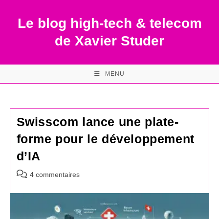
Skip
to
Le blog high-tech & telecom
content
de Xavier Studer
MENU
Swisscom lance une plate-
forme pour le développement
d’IA
Commentaires
4 commentaires
de
la
publication :