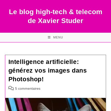
Skip
to
Le blog high-tech & telecom
content
de Xavier Studer
MENU
Intelligence artificielle:
générez vos images dans
Photoshop!
Commentaires
5 commentaires
de
la
publication :