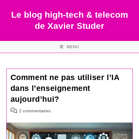
Skip
to
Le blog high-tech & telecom
content
de Xavier Studer
MENU
Comment ne pas utiliser l’IA
dans l’enseignement
aujourd’hui?
Commentaires
2 commentaires
de
la
publication :