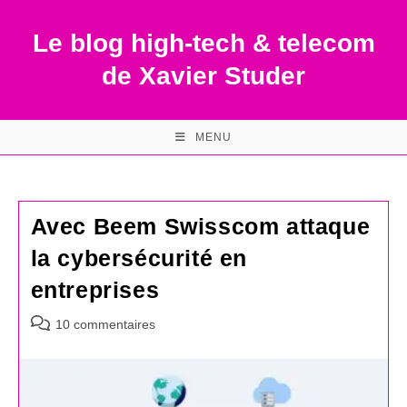
Skip
to
Le blog high-tech & telecom
content
de Xavier Studer
MENU
Avec Beem Swisscom attaque
la cybersécurité en
entreprises
Commentaires
10 commentaires
de
la
publication :