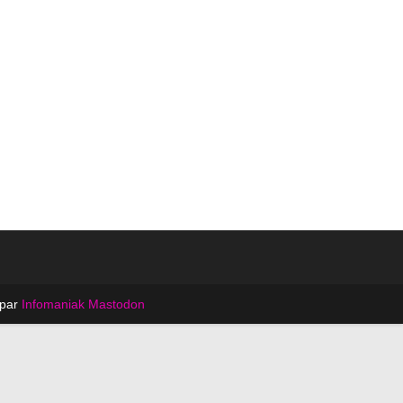
 par
Infomaniak
Mastodon