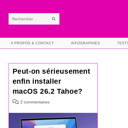
Skip
to
content
ENVOYER
Rechercher
LA
sur
RECHERCHE
ce
A PROPOS & CONTACT
INFOGRAPHIES
TEST
site
Peut-on sérieusement
enfin installer
macOS 26.2 Tahoe?
Commentaires
2 commentaires
de
la
publication :