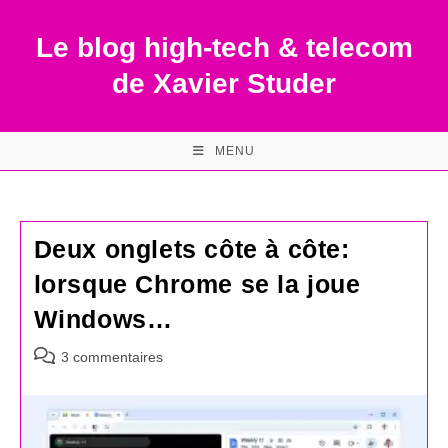
Skip
to
Le blog high-tech & telecom
content
de Xavier Studer
MENU
Deux onglets côte à côte:
lorsque Chrome se la joue
Windows…
Commentaires
3 commentaires
de
la
publication :