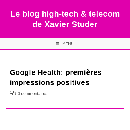
Skip
to
Le blog high-tech & telecom
content
de Xavier Studer
MENU
Google Health: premières
impressions positives
Commentaires
3 commentaires
de
la
publication :