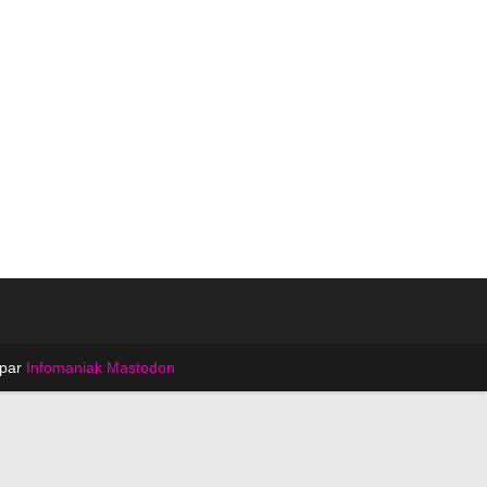
 par
Infomaniak
Mastodon