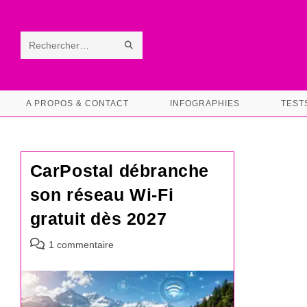
Skip
to
content
ENVOYER
Rechercher
LA
sur
RECHERCHE
ce
A PROPOS & CONTACT
INFOGRAPHIES
TEST
site
CarPostal débranche
son réseau Wi-Fi
gratuit dès 2027
Commentaires
1 commentaire
de
la
publication :