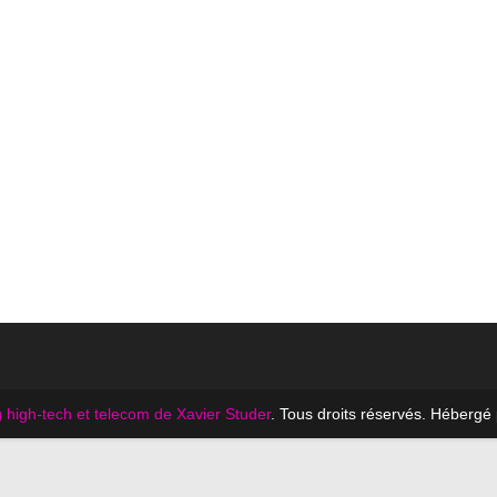
 high-tech et telecom de Xavier Studer
. Tous droits réservés. Hébergé