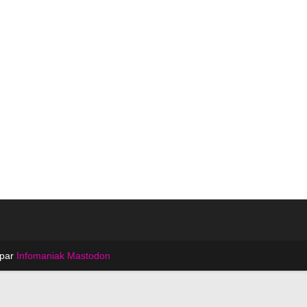
 par
Infomaniak
Mastodon