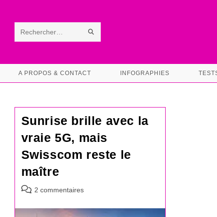
Skip
to
content
ENVOYER
Rechercher
LA
sur
RECHERCHE
ce
A PROPOS & CONTACT
INFOGRAPHIES
TEST
site
Sunrise brille avec la
vraie 5G, mais
Swisscom reste le
maître
Commentaires
2 commentaires
de
la