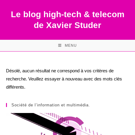
Skip
to
Le blog high-tech & telecom
content
de Xavier Studer
MENU
Désolé, aucun résultat ne correspond à vos critères de
recherche. Veuillez essayer à nouveau avec des mots clés
différents.
Société de l’information et multimédia.