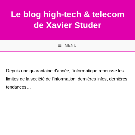
Skip
to
Le blog high-tech & telecom
content
de Xavier Studer
MENU
Depuis une quarantaine d’année, l’informatique repousse les
limites de la société de l’information: dernières infos, dernières
tendances…