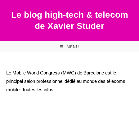
Skip
to
Le blog high-tech & telecom
content
de Xavier Studer
MENU
Le Mobile World Congress (MWC) de Barcelone est le
principal salon professionnel dédié au monde des télécoms
mobile. Toutes les infos.