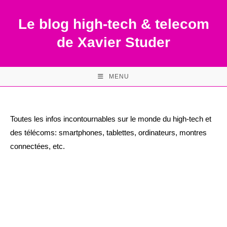
Skip
to
Le blog high-tech & telecom
content
de Xavier Studer
MENU
Toutes les infos incontournables sur le monde du high-tech et
des télécoms: smartphones, tablettes, ordinateurs, montres
connectées, etc.