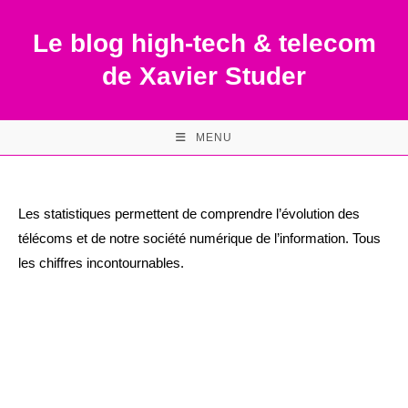
Skip
to
Le blog high-tech & telecom
content
de Xavier Studer
MENU
Les statistiques permettent de comprendre l’évolution des
télécoms et de notre société numérique de l’information. Tous
les chiffres incontournables.