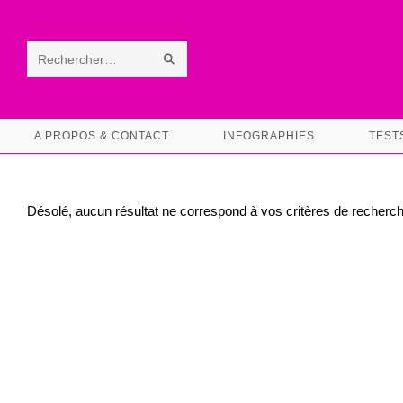
Skip
to
content
ENVOYER
Rechercher
LA
sur
RECHERCHE
ce
A PROPOS & CONTACT
INFOGRAPHIES
TEST
site
Désolé, aucun résultat ne correspond à vos critères de recherch