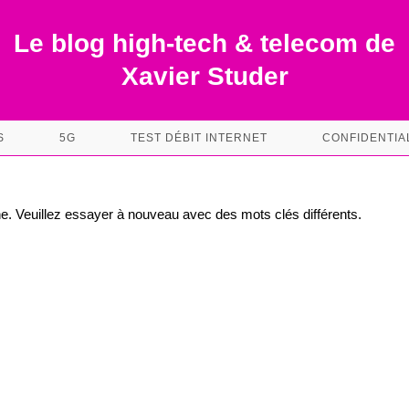
Le blog high-tech & telecom de
Xavier Studer
S
5G
TEST DÉBIT INTERNET
CONFIDENTIA
e. Veuillez essayer à nouveau avec des mots clés différents.