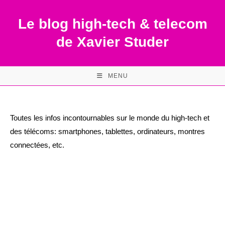
Skip
to
Le blog high-tech & telecom
content
de Xavier Studer
MENU
Toutes les infos incontournables sur le monde du high-tech et
des télécoms: smartphones, tablettes, ordinateurs, montres
connectées, etc.