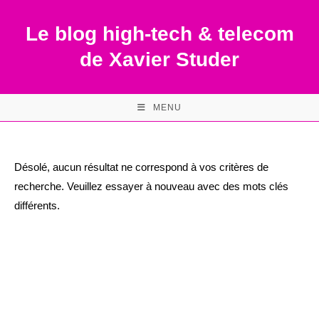
Skip
to
Le blog high-tech & telecom
content
de Xavier Studer
MENU
Désolé, aucun résultat ne correspond à vos critères de
recherche. Veuillez essayer à nouveau avec des mots clés
différents.