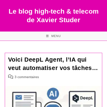
Skip
to
Le blog high-tech & telecom
content
de Xavier Studer
MENU
Voici DeepL Agent, l’IA qui
veut automatiser vos tâches…
Commentaires
3 commentaires
de
la
publication :