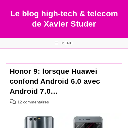
Skip
to
Le blog high-tech & telecom
content
de Xavier Studer
MENU
Honor 9: lorsque Huawei
confond Android 6.0 avec
Android 7.0…
Commentaires
12 commentaires
de
la
publication :