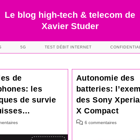
Le blog high-tech & telecom de
Xavier Studer
S
5G
TEST DÉBIT INTERNET
CONFIDENTIA
ies de
Autonomie des
phones: les
batteries: l’exe
ques de survie
des Sony Xperia
uisses…
X Compact
es
Commentaires
entaires
6 commentaires
de
la