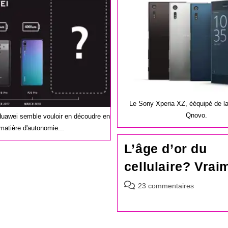
publication :
Le Sony Xperia XZ, ééquipé de la
Qnovo.
uawei semble vouloir en découdre en
matière d'autonomie...
L’âge d’or du
cellulaire? Vrai
Commentaires
23 commentaires
de
la
publication :