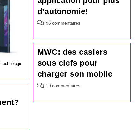
application pour plus
d’autonomie!
Commentaires
96 commentaires
de
la
publication :
MWC: des casiers
sous clefs pour
 technologie
charger son mobile
Commentaires
19 commentaires
de
la
ment?
publication :