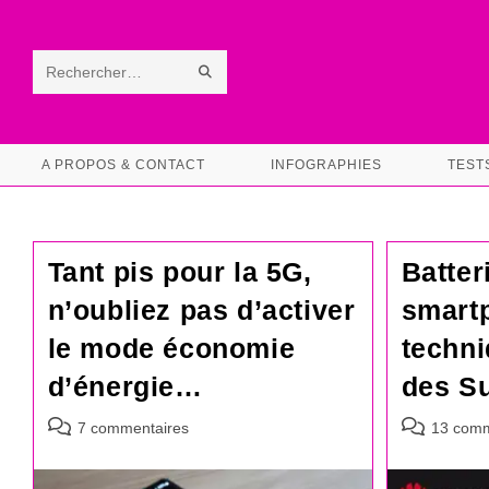
Skip
to
content
ENVOYER
Rechercher
LA
sur
RECHERCHE
ce
A PROPOS & CONTACT
INFOGRAPHIES
TEST
site
Tant pis pour la 5G,
Batter
n’oubliez pas d’activer
smart
le mode économie
techni
d’énergie…
des S
Commentaires
Commentair
7 commentaires
13 comm
de
de
la
la