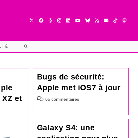
TOGGLE
LITÉ
WEBSITE
SEARCH
Bugs de sécurité:
mple
Apple met iOS7 à jour
 XZ et
Commentaires
65 commentaires
de
la
publication :
Galaxy S4: une