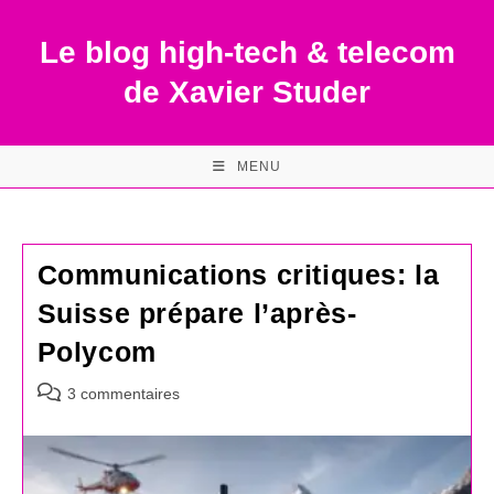
Skip
to
Le blog high-tech & telecom
content
de Xavier Studer
MENU
Communications critiques: la
Suisse prépare l’après-
Polycom
Commentaires
3 commentaires
de
la
publication :