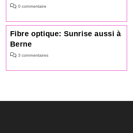
Commentaires
0 commentaire
de
la
publication :
Fibre optique: Sunrise aussi à
Berne
Commentaires
3 commentaires
de
la
publication :