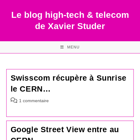
Skip
to
Le blog high-tech & telecom
content
de Xavier Studer
MENU
Swisscom récupère à Sunrise
le CERN…
Commentaires
1 commentaire
de
la
publication :
Google Street View entre au