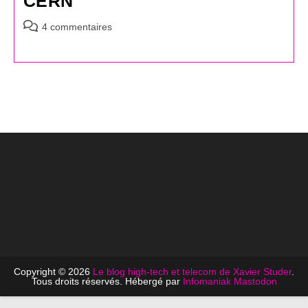
CERN
Commentaires
4 commentaires
de
la
publication :
Copyright © 2026
Le blog high-tech et telecom de Xavier Studer
.
Tous droits réservés. Hébergé par
Infomaniak
Mastodon