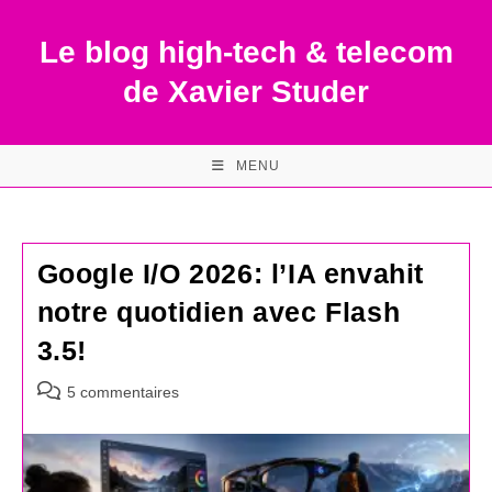
Skip
to
Le blog high-tech & telecom
content
de Xavier Studer
MENU
Google I/O 2026: l’IA envahit
notre quotidien avec Flash
3.5!
Commentaires
5 commentaires
de
la
publication :