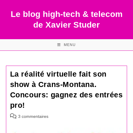
Skip
to
Le blog high-tech & telecom
content
de Xavier Studer
MENU
La réalité virtuelle fait son
show à Crans-Montana.
Concours: gagnez des entrées
pro!
Commentaires
3 commentaires
de
la