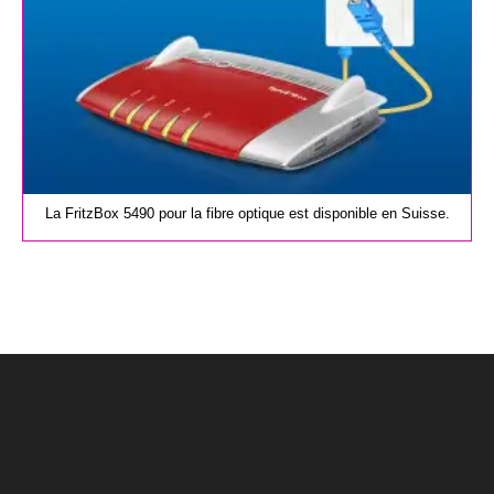
La FritzBox 5490 pour la fibre optique est disponible en Suisse.