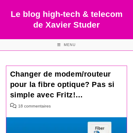
Skip
to
Le blog high-tech & telecom
content
de Xavier Studer
MENU
Changer de modem/routeur
pour la fibre optique? Pas si
simple avec Fritz!…
Commentaires
18 commentaires
de
la
publication :