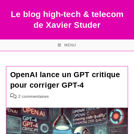
Skip
to
Le blog high-tech & telecom
content
de Xavier Studer
MENU
OpenAI lance un GPT critique
pour corriger GPT-4
Commentaires
2 commentaires
de
la
publication :