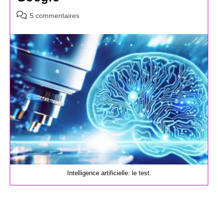
Commentaires
5 commentaires
de
la
publication :
Intelligence artificielle: le test.