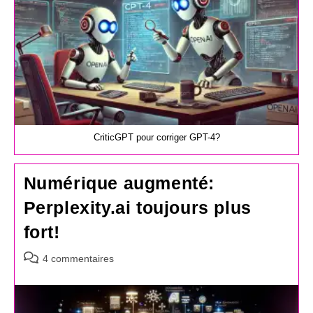
CriticGPT pour corriger GPT-4?
Numérique augmenté:
Perplexity.ai toujours plus
fort!
Commentaires
4 commentaires
de
la
publication :