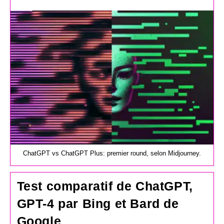
de
la
publication :
ChatGPT vs ChatGPT Plus: premier round, selon Midjourney.
Test comparatif de ChatGPT,
GPT-4 par Bing et Bard de
Google