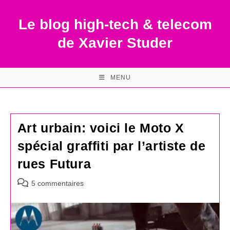
Skip
to
Le blog high-tech & telecom
content
de Xavier Studer
MENU
Art urbain: voici le Moto X
spécial graffiti par l’artiste de
rues Futura
Commentaires
5 commentaires
de
la
publication :