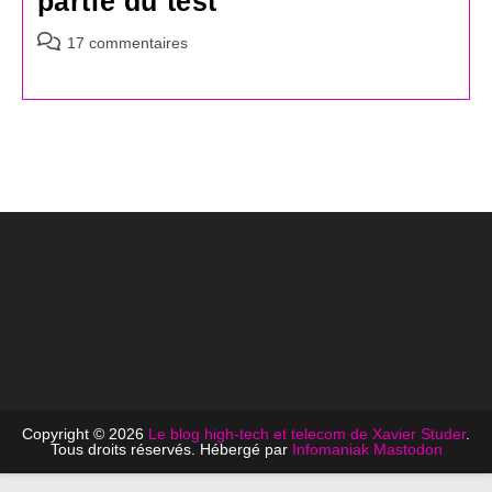
partie du test
Commentaires
17 commentaires
de
la
publication :
Copyright © 2026
Le blog high-tech et telecom de Xavier Studer
.
Tous droits réservés. Hébergé par
Infomaniak
Mastodon