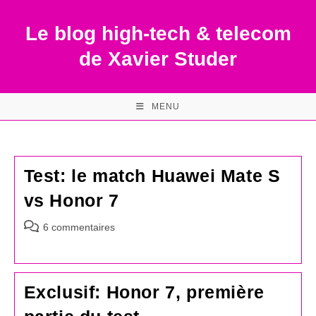
Skip
to
Le blog high-tech & telecom
content
de Xavier Studer
MENU
Test: le match Huawei Mate S
vs Honor 7
Commentaires
6 commentaires
de
la
publication :
Exclusif: Honor 7, première