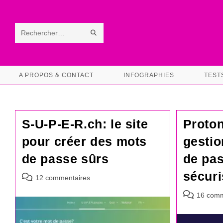
Skip
to
content
ENVOYER
Rechercher
LA
sur
RECHERCHE
ce
A PROPOS & CONTACT
INFOGRAPHIES
TEST
site
S-U-P-E-R.ch: le site
Proton
pour créer des mots
gestio
de passe sûrs
de pas
sécuri
Commentaires
12 commentaires
de
Commentair
16 comm
la
de
publication :
la