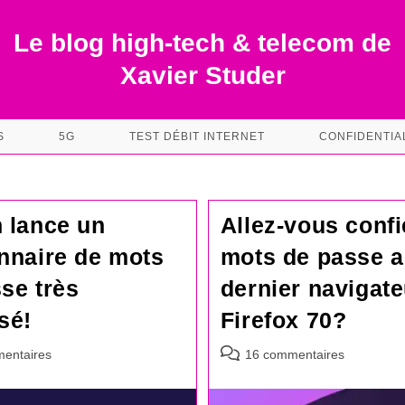
Le blog high-tech & telecom de
Xavier Studer
S
5G
TEST DÉBIT INTERNET
CONFIDENTIA
 lance un
Allez-vous confi
nnaire de mots
mots de passe 
se très
dernier navigate
sé!
Firefox 70?
es
Commentaires
entaires
16 commentaires
de
la