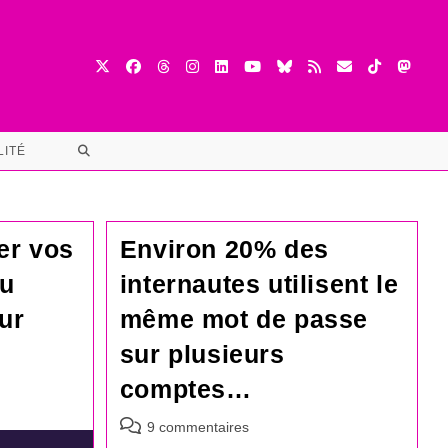
TOGGLE
LITÉ
WEBSITE
SEARCH
er vos
Environ 20% des
au
internautes utilisent le
ur
même mot de passe
sur plusieurs
comptes…
Commentaires
9 commentaires
de