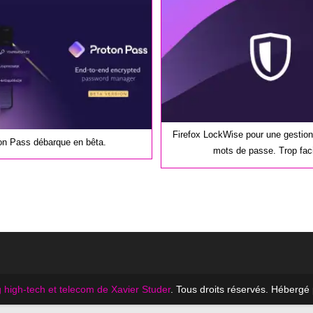
publication :
Firefox LockWise pour une gestion
on Pass débarque en bêta.
mots de passe. Trop fac
 high-tech et telecom de Xavier Studer
. Tous droits réservés. Hébergé