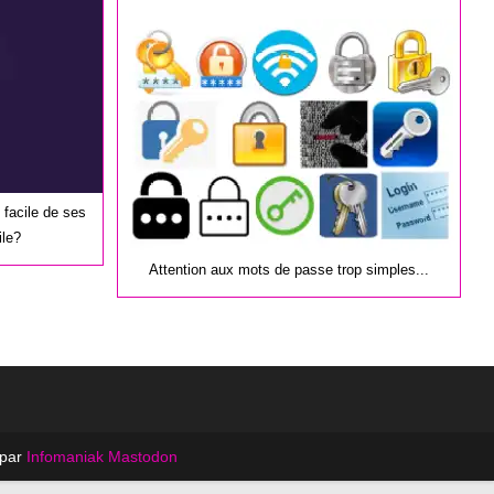
la
publication :
 facile de ses
ile?
Attention aux mots de passe trop simples...
 par
Infomaniak
Mastodon