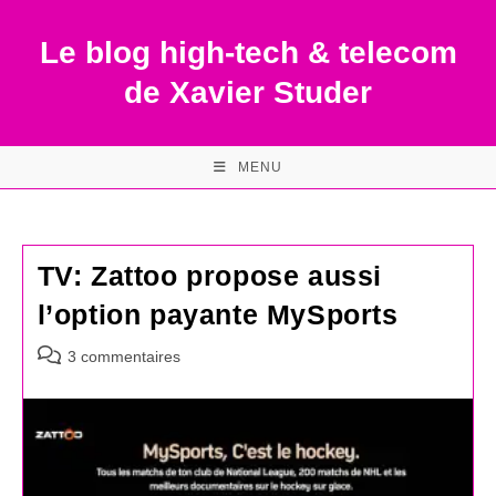
Skip
to
Le blog high-tech & telecom
content
de Xavier Studer
MENU
TV: Zattoo propose aussi
l’option payante MySports
Commentaires
3 commentaires
de
la
publication :