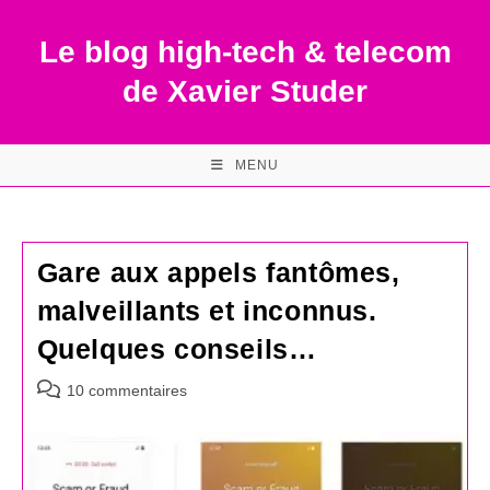
Skip
to
Le blog high-tech & telecom
content
de Xavier Studer
MENU
Gare aux appels fantômes,
malveillants et inconnus.
Quelques conseils…
Commentaires
10 commentaires
de
la
publication :