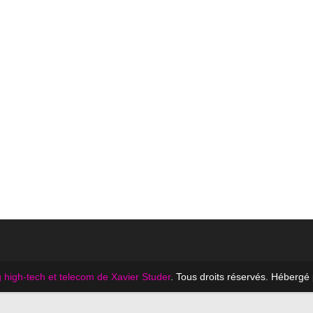
 high-tech et telecom de Xavier Studer
. Tous droits réservés. Hébergé