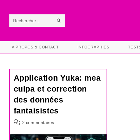
Skip
to
content
ENVOYER
Rechercher
LA
sur
RECHERCHE
ce
A PROPOS & CONTACT
INFOGRAPHIES
TEST
site
Application Yuka: mea
culpa et correction
des données
fantaisistes
Commentaires
2 commentaires
de
la