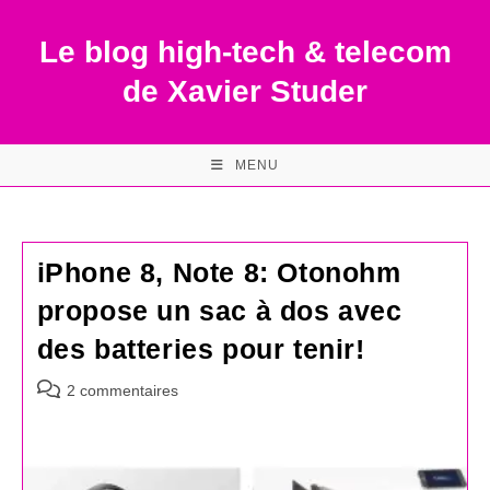
Skip
to
Le blog high-tech & telecom
content
de Xavier Studer
MENU
iPhone 8, Note 8: Otonohm
propose un sac à dos avec
des batteries pour tenir!
Commentaires
2 commentaires
de
la
publication :