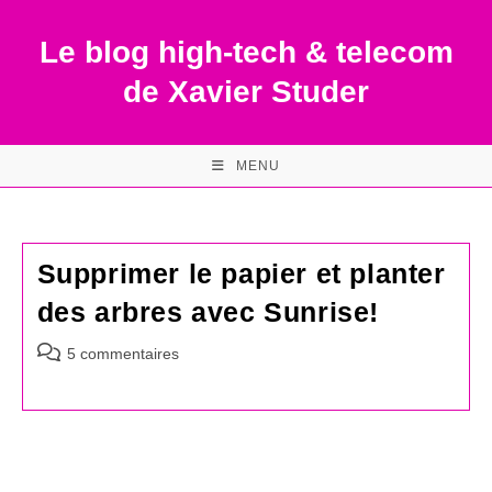
Skip
to
Le blog high-tech & telecom
content
de Xavier Studer
MENU
Supprimer le papier et planter
des arbres avec Sunrise!
Commentaires
5 commentaires
de
la
publication :