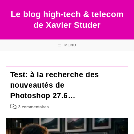
Skip
to
Le blog high-tech & telecom
content
de Xavier Studer
MENU
Test: à la recherche des
nouveautés de
Photoshop 27.6…
Commentaires
3 commentaires
de
la
publication :