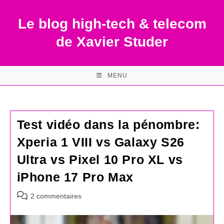
Skip
to
Le blog high-tech & telecom
content
de Xavier Studer
MENU
Test vidéo dans la pénombre:
Xperia 1 VIII vs Galaxy S26
Ultra vs Pixel 10 Pro XL vs
iPhone 17 Pro Max
Commentaires
2 commentaires
de
la