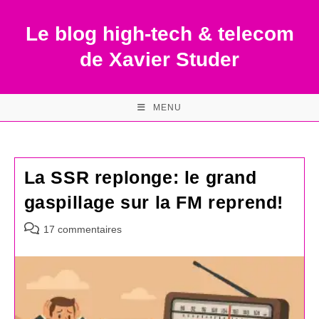
Skip
to
Le blog high-tech & telecom
content
de Xavier Studer
MENU
La SSR replonge: le grand
gaspillage sur la FM reprend!
Commentaires
17 commentaires
de
la
publication :