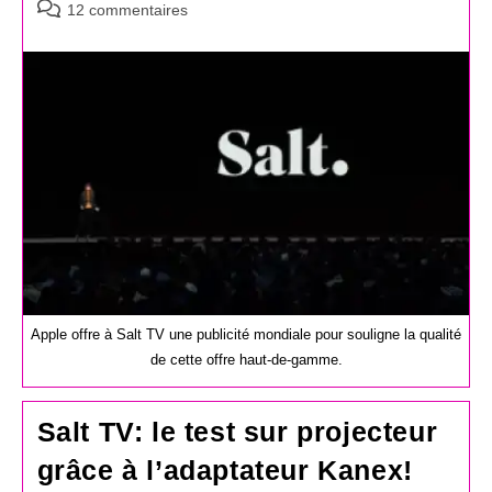
Commentaires
12 commentaires
de
la
publication :
Apple offre à Salt TV une publicité mondiale pour souligne la qualité
de cette offre haut-de-gamme.
Salt TV: le test sur projecteur
grâce à l’adaptateur Kanex!