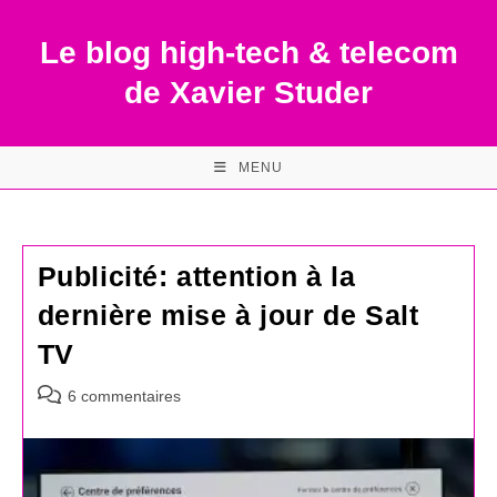
Skip
to
Le blog high-tech & telecom
content
de Xavier Studer
MENU
Publicité: attention à la
dernière mise à jour de Salt
TV
Commentaires
6 commentaires
de
la
publication :