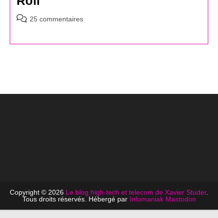
Roll
Commentaires
25 commentaires
de
la
publication :
Copyright © 2026
Le blog high-tech et telecom de Xavier Studer
.
Tous droits réservés. Hébergé par
Infomaniak
Mastodon