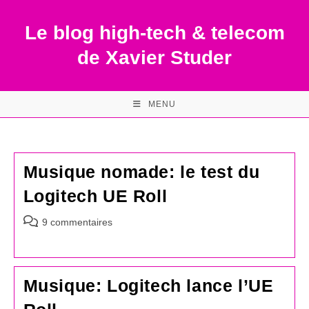
Skip
to
Le blog high-tech & telecom
content
de Xavier Studer
MENU
Musique nomade: le test du
Logitech UE Roll
Commentaires
9 commentaires
de
la
publication :
Musique: Logitech lance l’UE