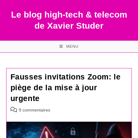
Skip
to
Le blog high-tech & telecom
content
de Xavier Studer
MENU
Fausses invitations Zoom: le
piège de la mise à jour
urgente
Commentaires
9 commentaires
de
la
publication :