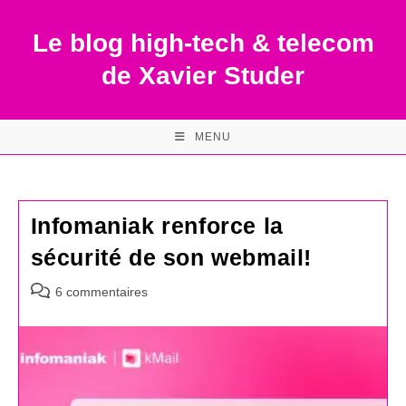
Skip
to
Le blog high-tech & telecom
content
de Xavier Studer
MENU
Infomaniak renforce la
sécurité de son webmail!
Commentaires
6 commentaires
de
la
publication :