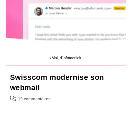
kMail d'Infomaniak.
Swisscom modernise son
webmail
Commentaires
19 commentaires
de
la
publication :