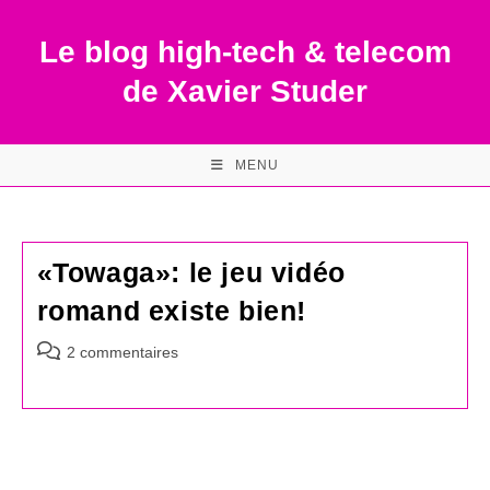
Skip
to
Le blog high-tech & telecom
content
de Xavier Studer
MENU
«Towaga»: le jeu vidéo
romand existe bien!
Commentaires
2 commentaires
de
la
publication :