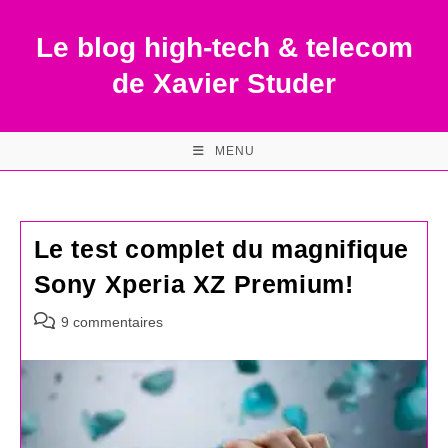
Skip
to
Le blog high-tech & telecom
content
de Xavier Studer
MENU
Le test complet du magnifique
Sony Xperia XZ Premium!
Commentaires
9 commentaires
de
la
publication :