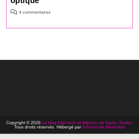
optique
Commentaires
4 commentaires
de
la
publication :
Copyright © 2026
Le blog high-tech et telecom de Xavier Studer
.
Tous droits réservés. Hébergé par
Infomaniak
Mastodon