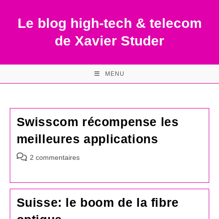
Skip
to
Le blog high-tech & telecom
content
de Xavier Studer
MENU
Swisscom récompense les
meilleures applications
Commentaires
2 commentaires
de
la
publication :
Suisse: le boom de la fibre