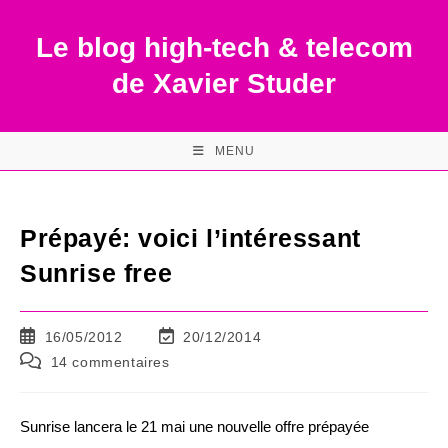
Skip
to
Le blog high-tech & telecom
content
de Xavier Studer
MENU
Prépayé: voici l’intéressant
Sunrise free
Publication
Dernière
16/05/2012
20/12/2014
publiée :
modification
Commentaires
14 commentaires
de
de
la
la
publication :
publication :
Sunrise lancera le 21 mai une nouvelle offre prépayée