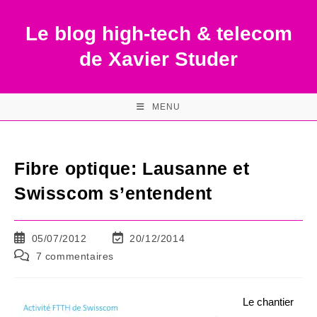
Skip
to
Le blog high-tech & telecom
content
de Xavier Studer
MENU
Fibre optique: Lausanne et
Swisscom s’entendent
Publication
Dernière
05/07/2012
20/12/2014
publiée :
modification
Commentaires
7 commentaires
de
de
la
la
publication :
publication :
Le chantier