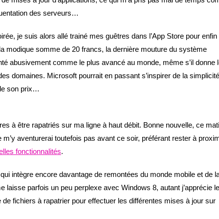
quentation des serveurs…
rée, je suis alors allé trainé mes guêtres dans l’App Store pour enfin
 la modique somme de 20 francs, la dernière mouture du système
é abusivement comme le plus avancé au monde, même s’il donne l
des domaines. Microsoft pourrait en passant s’inspirer de la simplicit
de son prix…
s à être rapatriés sur ma ligne à haut débit. Bonne nouvelle, ce mati
e m’y aventurerai toutefois pas avant ce soir, préférant rester à proxim
lles fonctionnalités
.
ure qui intègre encore davantage de remontées du monde mobile et de l
 laisse parfois un peu perplexe avec Windows 8, autant j’apprécie l
 de fichiers à rapatrier pour effectuer les différentes mises à jour sur