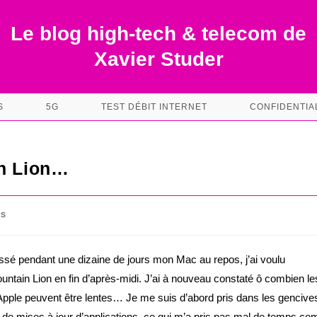
Le blog high-tech & telecom de
Xavier Studer
S
5G
TEST DÉBIT INTERNET
CONFIDENTIA
in Lion…
es
issé pendant une dizaine de jours mon Mac au repos, j’ai voulu
untain Lion en fin d’après-midi. J’ai à nouveau constaté ô combien le
pple peuvent être lentes… Je me suis d’abord pris dans les gencive
 de mises à jour d’applications, ce qui m’a pris pas mal de temps co