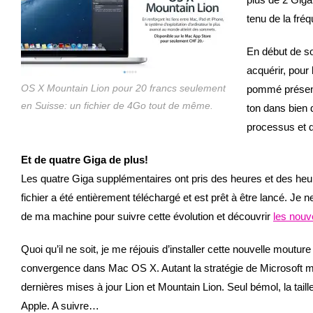
tenu de la fré
En début de soi
acquérir, pour
OS X Mountain Lion pour 20 francs seulement
pommé présent
en Suisse: un fichier de 4Go tout de même.
ton dans bien 
processus et 
Et de quatre Giga de plus!
Les quatre Giga supplémentaires ont pris des heures et des heure
fichier a été entièrement téléchargé et est prêt à être lancé. Je n
de ma machine pour suivre cette évolution et découvrir
les nouve
Quoi qu’il ne soit, je me réjouis d’installer cette nouvelle mout
convergence dans Mac OS X. Autant la stratégie de Microsoft me
dernières mises à jour Lion et Mountain Lion. Seul bémol, la taille
Apple. A suivre…