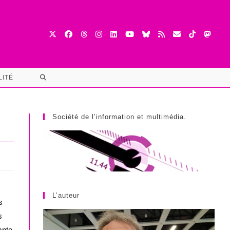
TOGGLE
LITÉ
WEBSITE
SEARCH
Société de l’information et multimédia.
L’auteur
s
s
mpte