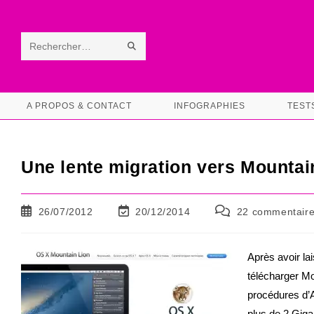
Skip
to
content
ENVOYER
Rechercher
LA
sur
RECHERCHE
ce
A PROPOS & CONTACT
INFOGRAPHIES
TEST
site
Une lente migration vers Mounta
Publication
Dernière
Commentaires
26/07/2012
20/12/2014
22 commentair
publiée :
modification
de
de
la
la
publication :
Après avoir la
publication :
télécharger Mo
procédures d’A
plus de 2 Giga