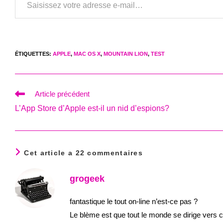
ÉTIQUETTES
:
APPLE
,
MAC OS X
,
MOUNTAIN LION
,
TEST
Read
Article précédent
more
L’App Store d’Apple est-il un nid d’espions?
articles
Cet article a 22 commentaires
grogeek
fantastique le tout on-line n’est-ce pas ?
Le blème est que tout le monde se dirige vers c