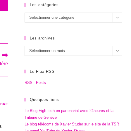
S
Les catégories
Les
Sélectionner une catégorie
catégories
Les archives
Les
Sélectionner un mois
archives
lère
Le Flux RSS
RSS - Posts
Quelques liens
NDRE
Le Blog High-tech en partenariat avec 24heures et la
Tribune de Genève
Le blog télécoms de Xavier Studer sur le site de la TSR
s
Le canal YouTube de Xavier Studer