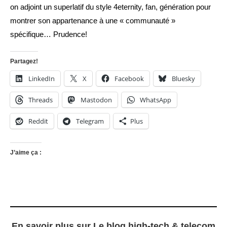
on adjoint un superlatif du style 4eternity, fan, génération pour
montrer son appartenance à une « communauté »
spécifique… Prudence!
Partagez!
LinkedIn
X
Facebook
Bluesky
Threads
Mastodon
WhatsApp
Reddit
Telegram
Plus
J’aime ça :
En savoir plus sur Le blog high-tech & telecom