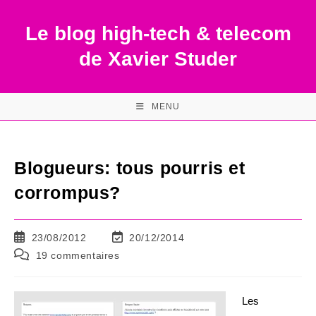
Skip
to
Le blog high-tech & telecom
content
de Xavier Studer
MENU
Blogueurs: tous pourris et
corrompus?
Publication
Dernière
23/08/2012
20/12/2014
publiée :
modification
Commentaires
19 commentaires
de
de
la
la
publication :
publication :
Les