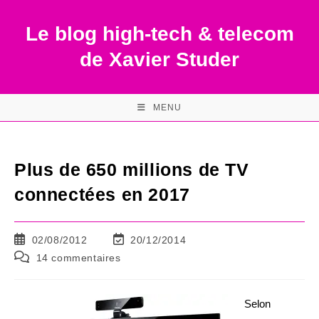
Skip
to
Le blog high-tech & telecom
content
de Xavier Studer
MENU
Plus de 650 millions de TV
connectées en 2017
Publication
Dernière
02/08/2012
20/12/2014
publiée :
modification
Commentaires
14 commentaires
de
de
la
la
publication :
publication :
Selon