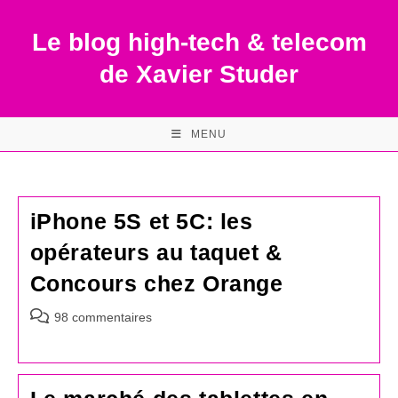
Skip
to
Le blog high-tech & telecom
content
de Xavier Studer
MENU
iPhone 5S et 5C: les
opérateurs au taquet &
Concours chez Orange
Commentaires
98 commentaires
de
la
publication :