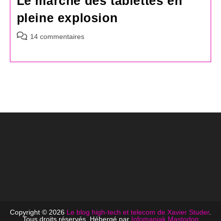
Le marché des tablettes en
pleine explosion
Commentaires
14 commentaires
de
la
publication :
Copyright © 2026
Le blog high-tech et telecom de Xavier Studer
.
Tous droits réservés. Hébergé par
Infomaniak
Mastodon